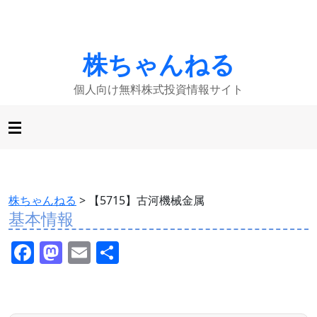
株ちゃんねる
個人向け無料株式投資情報サイト
株ちゃんねる
>
【5715】古河機械金属
基本情報
F
M
E
共
a
a
m
有
c
st
ai