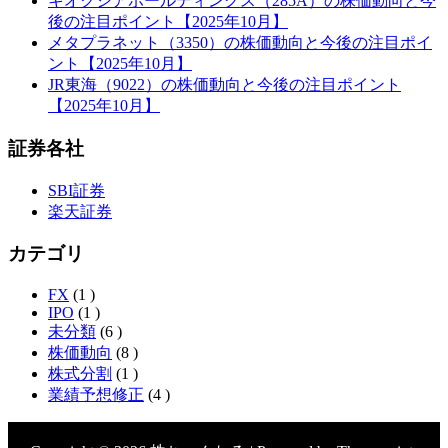
キオクシアホールディングス（285A）の株価動向と今
後の注目ポイント【2025年10月】
メタプラネット（3350）の株価動向と今後の注目ポイ
ント【2025年10月】
JR東海（9022）の株価動向と今後の注目ポイント
【2025年10月】
証券各社
SBI証券
楽天証券
カテゴリ
FX
(1 )
IPO
(1 )
未分類
(6 )
株価動向
(8 )
株式分割
(1 )
業績予想修正
(4 )