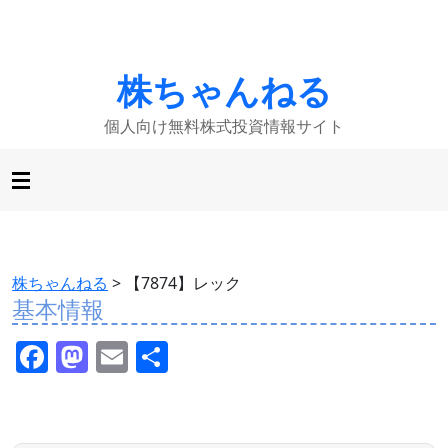
株ちゃんねる
個人向け無料株式投資情報サイト
株ちゃんねる
>
【7874】レック
基本情報
F
M
E
共
a
a
m
有
c
st
ai