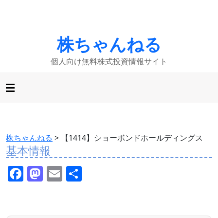
株ちゃんねる
個人向け無料株式投資情報サイト
株ちゃんねる
>
【1414】ショーボンドホールディングス
基本情報
F
M
E
共
a
a
m
有
c
st
ai