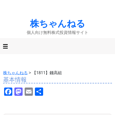
株ちゃんねる
個人向け無料株式投資情報サイト
株ちゃんねる
>
【1811】錢高組
基本情報
F
M
E
共
a
a
m
有
c
st
ai