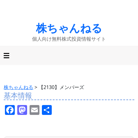
株ちゃんねる
個人向け無料株式投資情報サイト
株ちゃんねる
>
【2130】メンバーズ
基本情報
F
M
E
共
a
a
m
有
c
st
ai