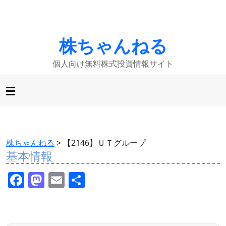
株ちゃんねる
個人向け無料株式投資情報サイト
株ちゃんねる
>
【2146】ＵＴグループ
基本情報
F
M
E
共
a
a
m
有
c
st
ai