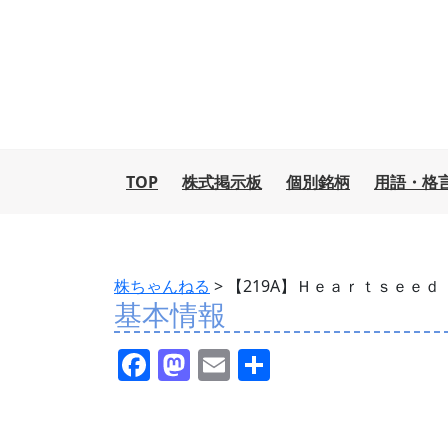
TOP
株式掲示板
個別銘柄
用語・格
株ちゃんねる
>
【219A】Ｈｅａｒｔｓｅｅｄ
基本情報
F
M
E
共
a
a
m
有
c
st
ai