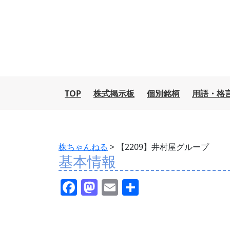
TOP
株式掲示板
個別銘柄
用語・格
株ちゃんねる
>
【2209】井村屋グループ
基本情報
F
M
E
共
a
a
m
有
c
st
ai