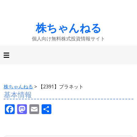
株ちゃんねる
個人向け無料株式投資情報サイト
株ちゃんねる
>
【2391】プラネット
基本情報
F
M
E
共
a
a
m
有
c
st
ai