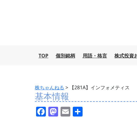
TOP
個別銘柄
用語・格言
株式投資
株ちゃんねる
>
【281A】インフォメティス
基本情報
F
M
E
共
a
a
m
有
c
st
ai