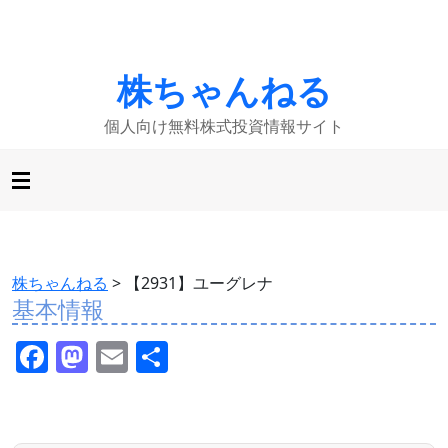
株ちゃんねる
個人向け無料株式投資情報サイト
株ちゃんねる
>
【2931】ユーグレナ
基本情報
F
M
E
共
a
a
m
有
c
st
ai