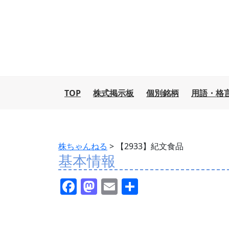
TOP
株式掲示板
個別銘柄
用語・格
株ちゃんねる
>
【2933】紀文食品
基本情報
F
M
E
共
a
a
m
有
c
st
ai