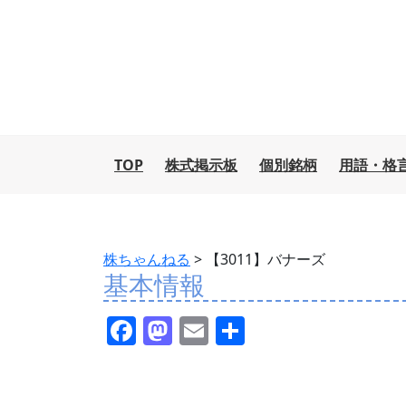
TOP
株式掲示板
個別銘柄
用語・格
株ちゃんねる
>
【3011】バナーズ
基本情報
F
M
E
共
a
a
m
有
c
st
ai