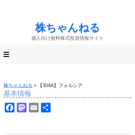
株ちゃんねる
個人向け無料株式投資情報サイト
株ちゃんねる
>
【304A】フォルシア
基本情報
F
M
E
共
a
a
m
有
c
st
ai