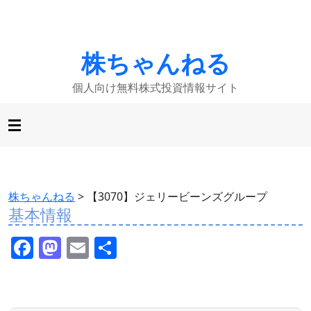
株ちゃんねる
個人向け無料株式投資情報サイト
株ちゃんねる
>
【3070】ジェリービーンズグループ
基本情報
F
M
E
共
a
a
m
有
c
st
ai