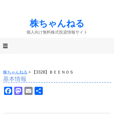
株ちゃんねる
個人向け無料株式投資情報サイト
株ちゃんねる
>
【3328】ＢＥＥＮＯＳ
基本情報
F
M
E
共
a
a
m
有
c
st
ai