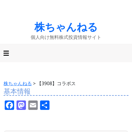
株ちゃんねる
個人向け無料株式投資情報サイト
株ちゃんねる
>
【3908】コラボス
基本情報
F
M
E
共
a
a
m
有
c
st
ai