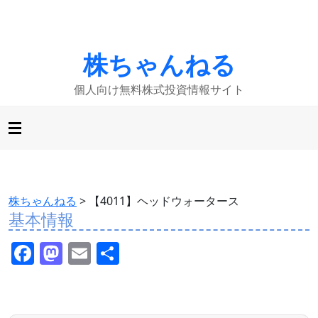
株ちゃんねる
個人向け無料株式投資情報サイト
株ちゃんねる
>
【4011】ヘッドウォータース
基本情報
F
M
E
共
a
a
m
有
c
st
ai