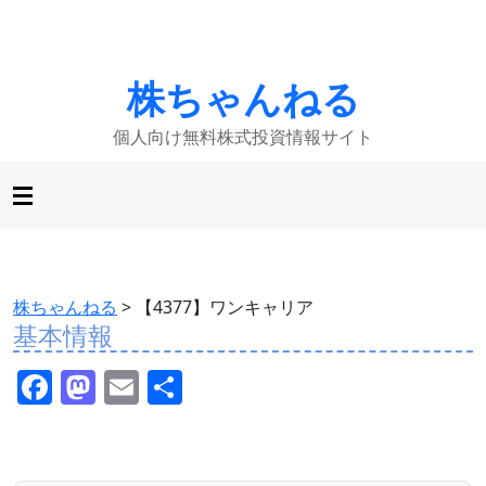
株ちゃんねる
個人向け無料株式投資情報サイト
株ちゃんねる
>
【4377】ワンキャリア
基本情報
F
M
E
共
a
a
m
有
c
st
ai