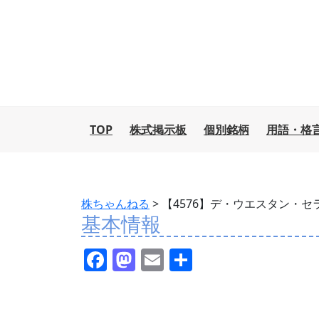
TOP
株式掲示板
個別銘柄
用語・格
株ちゃんねる
>
【4576】デ・ウエスタン・
基本情報
F
M
E
共
a
a
m
有
c
st
ai