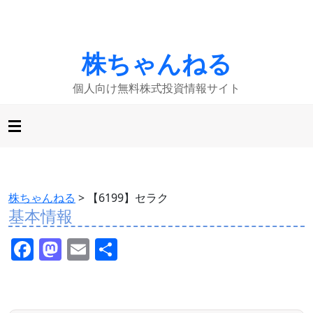
株ちゃんねる
個人向け無料株式投資情報サイト
株ちゃんねる
>
【6199】セラク
基本情報
F
M
E
共
a
a
m
有
c
st
ai