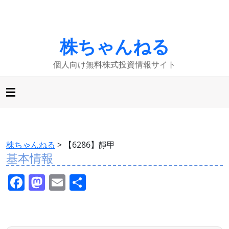
株ちゃんねる
個人向け無料株式投資情報サイト
株ちゃんねる
>
【6286】靜甲
基本情報
F
M
E
共
a
a
m
有
c
st
ai