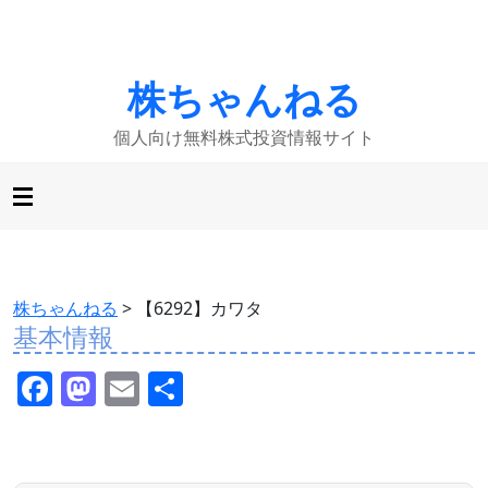
株ちゃんねる
個人向け無料株式投資情報サイト
株ちゃんねる
>
【6292】カワタ
基本情報
F
M
E
共
a
a
m
有
c
st
ai