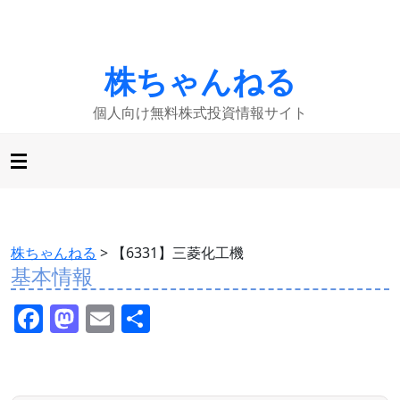
株ちゃんねる
個人向け無料株式投資情報サイト
株ちゃんねる
>
【6331】三菱化工機
基本情報
F
M
E
共
a
a
m
有
c
st
ai