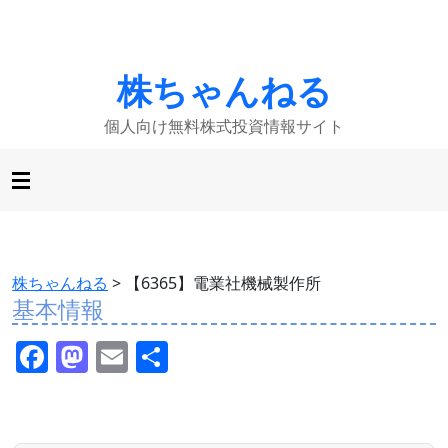
株ちゃんねる
個人向け無料株式投資情報サイト
株ちゃんねる
>
【6365】電業社機械製作所
基本情報
F
M
E
共
a
a
m
有
c
st
ai