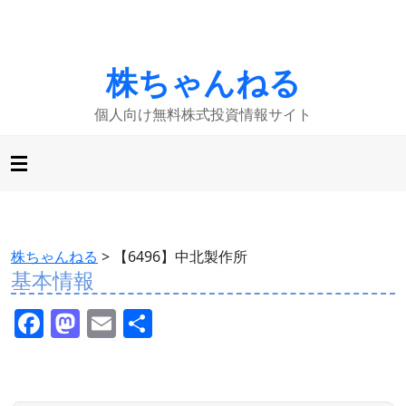
株ちゃんねる
個人向け無料株式投資情報サイト
株ちゃんねる
>
【6496】中北製作所
基本情報
F
M
E
共
a
a
m
有
c
st
ai