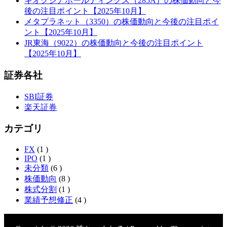
キオクシアホールディングス（285A）の株価動向と今
後の注目ポイント【2025年10月】
メタプラネット（3350）の株価動向と今後の注目ポイ
ント【2025年10月】
JR東海（9022）の株価動向と今後の注目ポイント
【2025年10月】
証券各社
SBI証券
楽天証券
カテゴリ
FX
(1 )
IPO
(1 )
未分類
(6 )
株価動向
(8 )
株式分割
(1 )
業績予想修正
(4 )