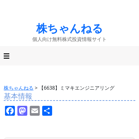
株ちゃんねる
個人向け無料株式投資情報サイト
株ちゃんねる
>
【6638】ミマキエンジニアリング
基本情報
F
M
E
共
a
a
m
有
c
st
ai