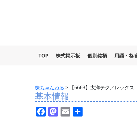
TOP
株式掲示板
個別銘柄
用語・格
株ちゃんねる
>
【6663】太洋テクノレックス
基本情報
F
M
E
共
a
a
m
有
c
st
ai