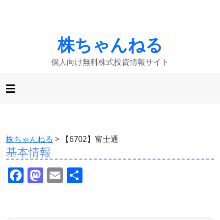
株ちゃんねる
個人向け無料株式投資情報サイト
株ちゃんねる
>
【6702】富士通
基本情報
F
M
E
共
a
a
m
有
c
st
ai