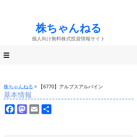
株ちゃんねる
個人向け無料株式投資情報サイト
株ちゃんねる
>
【6770】アルプスアルパイン
基本情報
F
M
E
共
a
a
m
有
c
st
ai