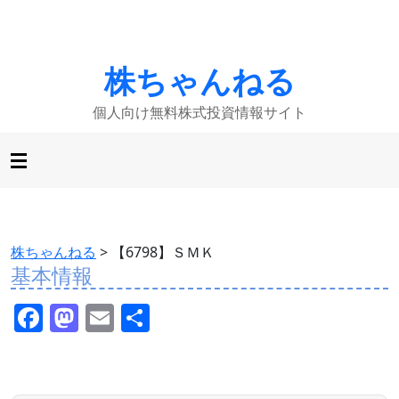
株ちゃんねる
個人向け無料株式投資情報サイト
株ちゃんねる
>
【6798】ＳＭＫ
基本情報
F
M
E
共
a
a
m
有
c
st
ai