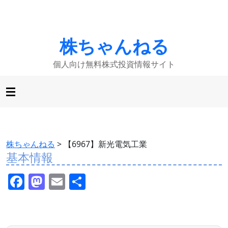
株ちゃんねる
個人向け無料株式投資情報サイト
株ちゃんねる
>
【6967】新光電気工業
基本情報
F
M
E
共
a
a
m
有
c
st
ai