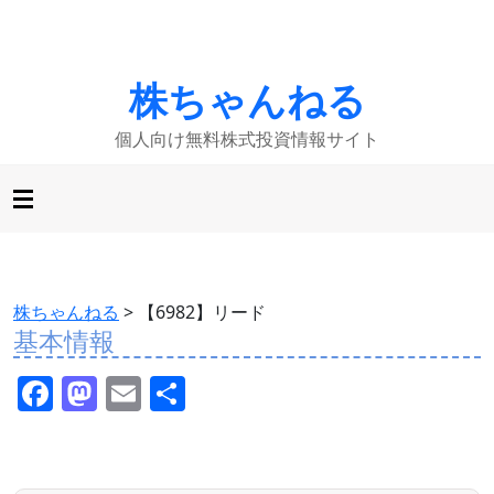
株ちゃんねる
個人向け無料株式投資情報サイト
株ちゃんねる
>
【6982】リード
基本情報
F
M
E
共
a
a
m
有
c
st
ai