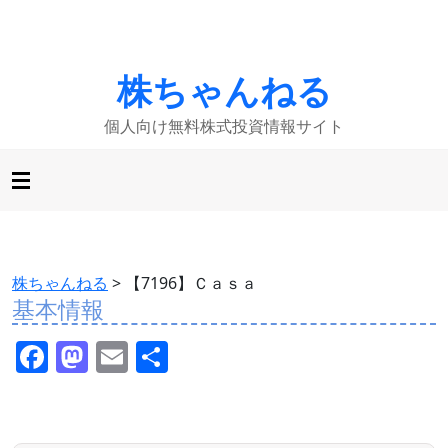
株ちゃんねる
個人向け無料株式投資情報サイト
株ちゃんねる
>
【7196】Ｃａｓａ
基本情報
F
M
E
共
a
a
m
有
c
st
ai