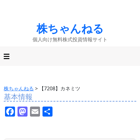
株ちゃんねる
個人向け無料株式投資情報サイト
株ちゃんねる
>
【7208】カネミツ
基本情報
F
M
E
共
a
a
m
有
c
st
ai