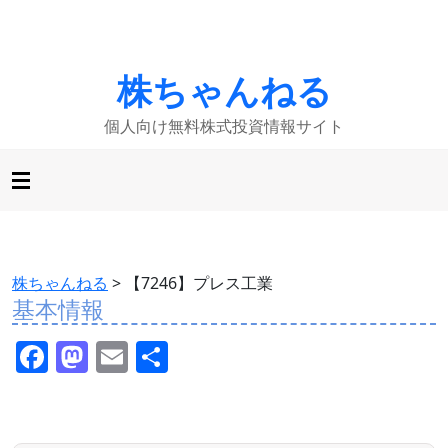
株ちゃんねる
個人向け無料株式投資情報サイト
株ちゃんねる
>
【7246】プレス工業
基本情報
F
M
E
共
a
a
m
有
c
st
ai