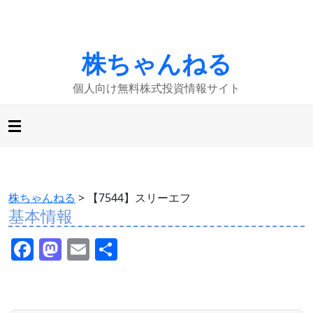
株ちゃんねる
個人向け無料株式投資情報サイト
株ちゃんねる
>
【7544】スリーエフ
基本情報
F
M
E
共
a
a
m
有
c
st
ai