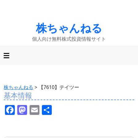
株ちゃんねる
個人向け無料株式投資情報サイト
株ちゃんねる
>
【7610】テイツー
基本情報
F
M
E
共
a
a
m
有
c
st
ai