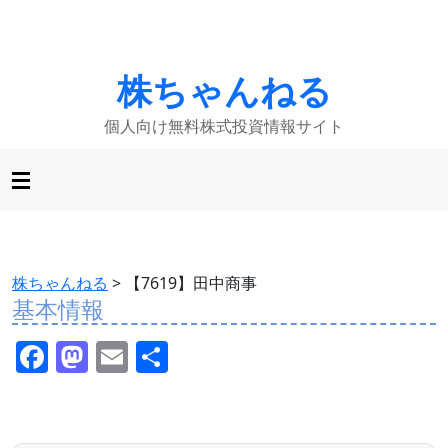
株ちゃんねる
個人向け無料株式投資情報サイト
株ちゃんねる
>
【7619】田中商事
基本情報
F
M
E
共
a
a
m
有
c
st
ai