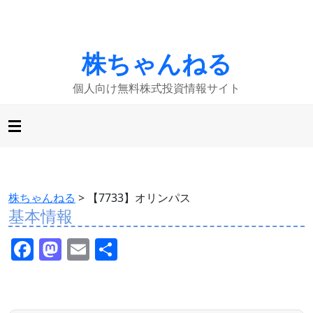
株ちゃんねる
個人向け無料株式投資情報サイト
株ちゃんねる
>
【7733】オリンパス
基本情報
F
M
E
共
a
a
m
有
c
st
ai