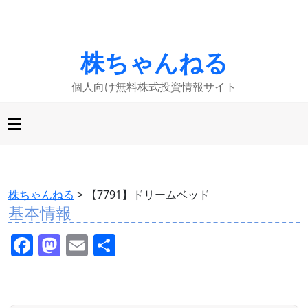
株ちゃんねる
個人向け無料株式投資情報サイト
株ちゃんねる
>
【7791】ドリームベッド
基本情報
F
M
E
共
a
a
m
有
c
st
ai