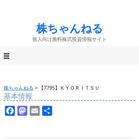
株ちゃんねる
個人向け無料株式投資情報サイト
株ちゃんねる
>
【7795】ＫＹＯＲＩＴＳＵ
基本情報
F
M
E
共
a
a
m
有
c
st
ai