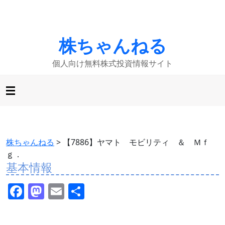
株ちゃんねる
個人向け無料株式投資情報サイト
株ちゃんねる
>
【7886】ヤマト モビリティ ＆ Ｍｆ
ｇ．
基本情報
F
M
E
共
a
a
m
有
c
st
ai