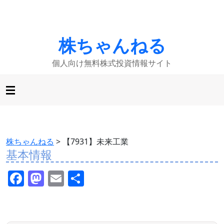
株ちゃんねる
個人向け無料株式投資情報サイト
株ちゃんねる
>
【7931】未来工業
基本情報
F
M
E
共
a
a
m
有
c
st
ai