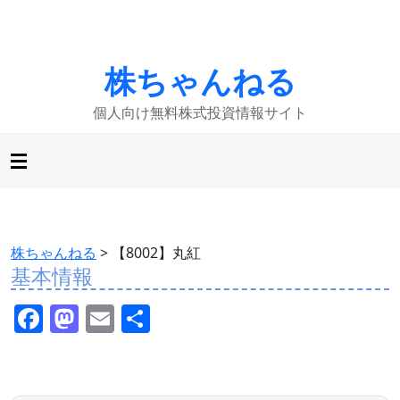
株ちゃんねる
個人向け無料株式投資情報サイト
株ちゃんねる
>
【8002】丸紅
基本情報
F
M
E
共
a
a
m
有
c
st
ai