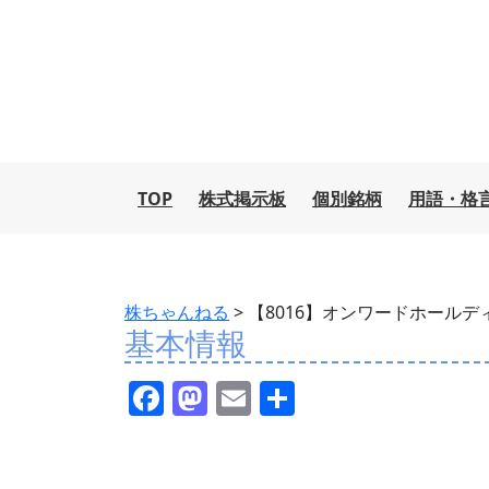
TOP
株式掲示板
個別銘柄
用語・格
株ちゃんねる
>
【8016】オンワードホールデ
基本情報
F
M
E
共
a
a
m
有
c
st
ai