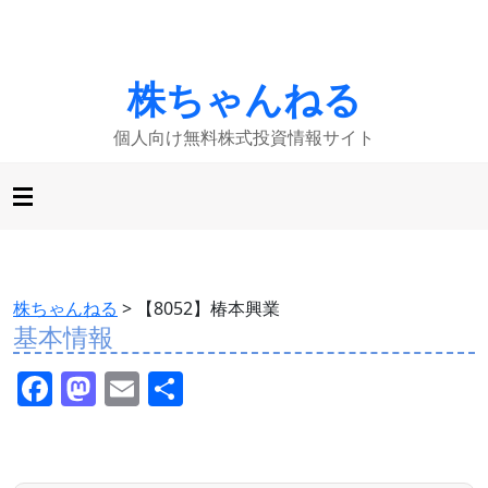
株ちゃんねる
個人向け無料株式投資情報サイト
株ちゃんねる
>
【8052】椿本興業
基本情報
F
M
E
共
a
a
m
有
c
st
ai