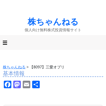
株ちゃんねる
個人向け無料株式投資情報サイト
株ちゃんねる
>
【8097】三愛オブリ
基本情報
F
M
E
共
a
a
m
有
c
st
ai